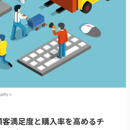
opify
>
リ】顧客満足度と購入率を高めるチ