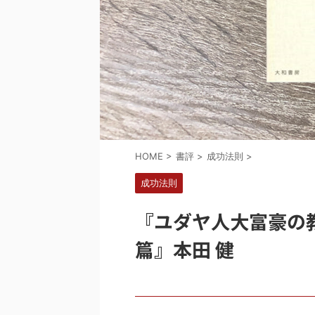
HOME
>
書評
>
成功法則
>
成功法則
『ユダヤ人大富豪の
篇』本田 健