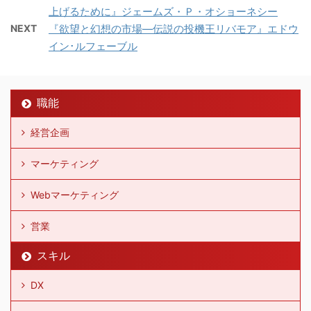
上げるために』ジェームズ・Ｐ・オショーネシー
NEXT
『欲望と幻想の市場―伝説の投機王リバモア』エドウ
イン･ルフェーブル
職能
経営企画
マーケティング
Webマーケティング
営業
スキル
DX