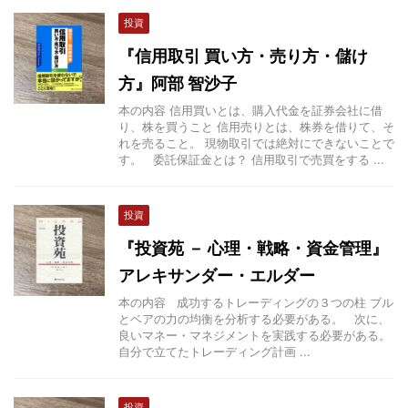
投資
『信用取引 買い方・売り方・儲け
方』阿部 智沙子
本の内容 信用買いとは、購入代金を証券会社に借
り、株を買うこと 信用売りとは、株券を借りて、そ
れを売ること。 現物取引では絶対にできないことで
す。 委託保証金とは？ 信用取引で売買をする ...
投資
『投資苑 － 心理・戦略・資金管理』
アレキサンダー・エルダー
本の内容 成功するトレーディングの３つの柱 ブル
とベアの力の均衡を分析する必要がある。 次に、
良いマネー・マネジメントを実践する必要がある。
自分で立てたトレーディング計画 ...
投資