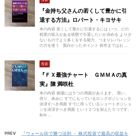
『金持ち父さんの若くして豊かに引
退する方法』ロバート・キヨサキ
本の内容 若くして豊かに引退するには いつ、どの
程度の収入がある状態で引退したいか決める より少
ないものでより多くをする能力、つまりレバレッジ
の力を使う 面白かったポイント 前作まではお ...
投資
『ＦＸ最強チャート ＧＭＭＡの真
実』陳 満咲杜
本の内容 相場には５つの局面があります。 買い、
売り、休みに すでにもっているロングポジションを
決済すべき局面 すでに持っているショートポジショ
ンを決済すべき局面 という２つを加えた５つです。
&nb ...
PREV
『ウォール街で勝つ法則 － 株式投資で最高の収益を