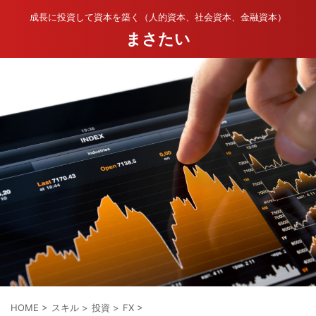
成長に投資して資本を築く（人的資本、社会資本、金融資本）
まさたい
HOME
>
スキル
>
投資
>
FX
>