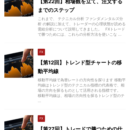
【第22回】相場観を立て、注文する
までのステップ
これまで、 テクニカル分析 ファンダメンタルズ分
析 の解説に加えて、トレーダーの心理状態が読める
需給分析について説明してきました。 FXトレード
で勝つためには、これらの分析方法を使いこな ...
FX
【第12回】トレンド型チャートの移
動平均線
移動平均線で為替レートの方向性を探ります 移動平
均線はトレンド型のテクニカル指標の代表格で、相
場の方向を探るものとして活用される指標です。
移動平均線は、相場の方向性を探るトレンド型のテ
...
FX
【第27回】トレードで勝つための仕