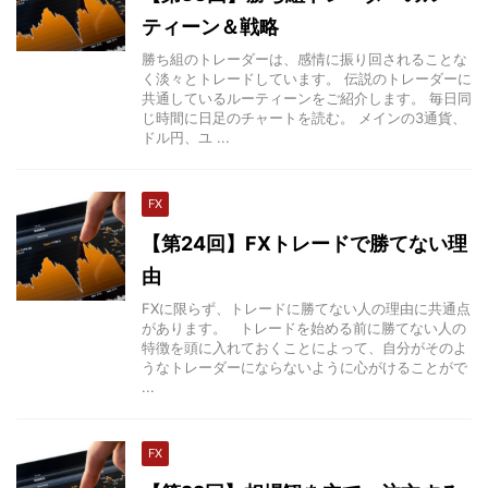
ティーン＆戦略
勝ち組のトレーダーは、感情に振り回されることな
く淡々とトレードしています。 伝説のトレーダーに
共通しているルーティーンをご紹介します。 毎日同
じ時間に日足のチャートを読む。 メインの3通貨、
ドル円、ユ ...
FX
【第24回】FXトレードで勝てない理
由
FXに限らず、トレードに勝てない人の理由に共通点
があります。 トレードを始める前に勝てない人の
特徴を頭に入れておくことによって、自分がそのよ
うなトレーダーにならないように心がけることがで
...
FX