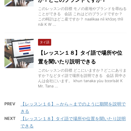
このレッスンの目標 モノの産地やブランドを尋ねる
ことができる 会話 これはどのブランドですか？
この時計はどこ産ですか？ naalikaa níi khɔ̌ɔŋ thîi
nǎi K W ...
タイ語
【レッスン１８】タイ語で場所や位
置を聞いたり説明できる
このレッスンの目標 どこにいますか？どこにありま
すか？などタイ語で場所を説明できる 会話 田中さ
んは会社にいます。 khun tanaka yùu bɔɔrísàt K
Mr. Tana ...
PREV
【レッスン１６】～から～までのように期間を説明で
きる
NEXT
【レッスン１８】タイ語で場所や位置を聞いたり説明
できる