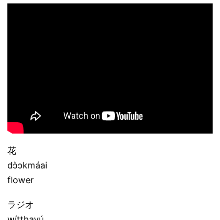
花
dɔ̀ɔkmáai
flower
ラジオ
wítthayú