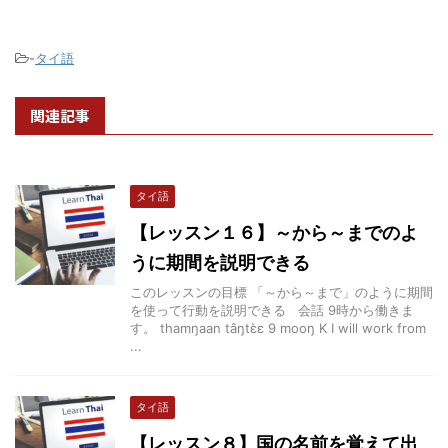
-
タイ語
関連記事
タイ語
【レッスン１６】～から～までのよ
うに期間を説明できる
このレッスンの目標 「～から～まで」のように期間
を使って行動を説明できる 会話 9時から働きま
す。 thamŋaan tâŋtɛ̀ɛ 9 mooŋ K I will work from
...
タイ語
【レッスン８】国の名前を覚えて出