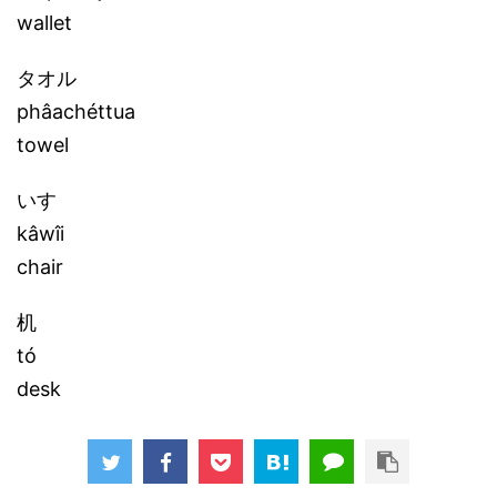
wallet
タオル
phâachéttua
towel
いす
kâwîi
chair
机
tó
desk