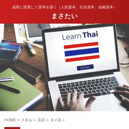
成長に投資して資本を築く（人的資本、社会資本、金融資本）
まさたい
HOME
>
スキル
>
言語
>
タイ語
>