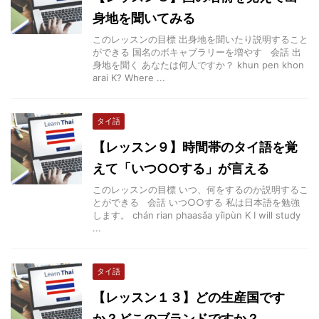
身地を聞いてみる
このレッスンの目標 出身地を聞いたり説明すること
ができる 国名のボキャブラリーを増やす 会話 出
身地を聞く あなたは何人ですか？ khun pen khon
arai K? Where ...
タイ語
【レッスン９】時間帯のタイ語を覚
えて「いつ○○する」が言える
このレッスンの目標 いつ、何をするのか説明するこ
とができる 会話 いつ○○する 私は日本語を勉強
します。 chán rian phaasǎa yîipùn K I will study
...
タイ語
【レッスン１３】どの生産国です
か？どこのブランドですか？