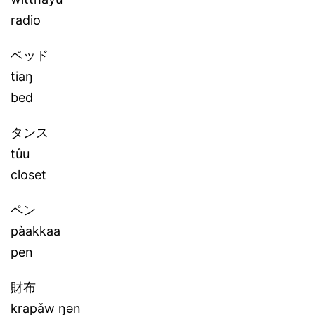
radio
ベッド
tiaŋ
bed
タンス
tûu
closet
ペン
pàakkaa
pen
財布
krapǎw ŋən