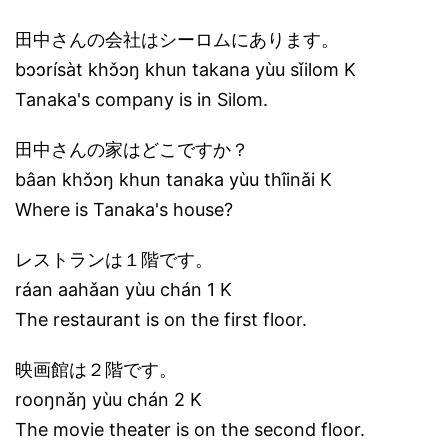
田中さんの会社はシーロムにあります。
bɔɔrísàt khɔ̌ɔŋ khun takana yùu sǐilom K
Tanaka's company is in Silom.
田中さんの家はどこですか？
bâan khɔ̌ɔŋ khun tanaka yùu thîinǎi K
Where is Tanaka's house?
レストランは１階です。
ráan aahǎan yùu chán 1 K
The restaurant is on the first floor.
映画館は２階です。
rooŋnǎŋ yùu chán 2 K
The movie theater is on the second floor.