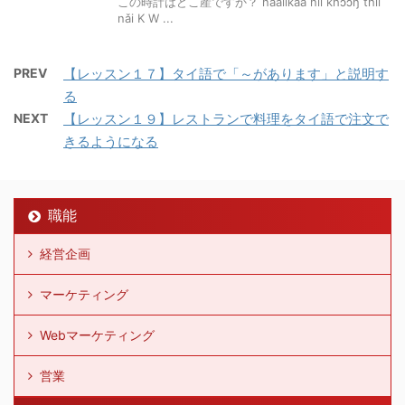
この時計はどこ産ですか？ naalikaa níi khɔ̌ɔŋ thîi
nǎi K W ...
PREV
【レッスン１７】タイ語で「～があります」と説明す
る
NEXT
【レッスン１９】レストランで料理をタイ語で注文で
きるようになる
職能
経営企画
マーケティング
Webマーケティング
営業