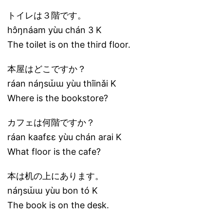
トイレは３階です。
hɔ̂ŋnáam yùu chán 3 K
The toilet is on the third floor.
本屋はどこですか？
ráan náŋsɯ̌ɯ yùu thîinǎi K
Where is the bookstore?
カフェは何階ですか？
ráan kaafɛɛ yùu chán arai K
What floor is the cafe?
本は机の上にあります。
náŋsɯ̌ɯ yùu bon tó K
The book is on the desk.