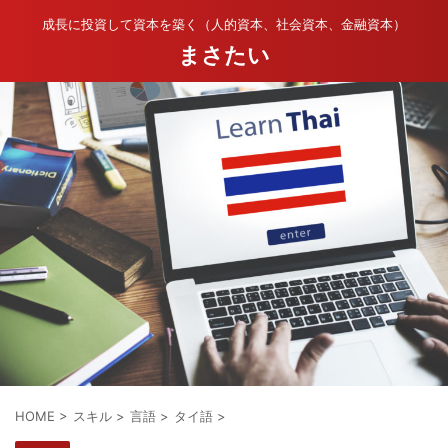
成長に投資して資本を築く（人的資本、社会資本、金融資本）
まさたい
HOME
>
スキル
>
言語
>
タイ語
>