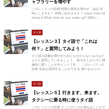
ャブラリーを増やす
このレッスンの目標 時間の表現を増やす 会話 何
時にしますか？ 何時に起きますか？ tɯ̀ɯn nɔɔn kìi
mooŋ K What time do you wake up? 何時に ...
タイ語
【レッスン３】タイ語で「これは
何？」と質問してみよう！
タイ語の語彙を増やすためにも分からないものはど
んどん質問していきましょう。 恥ずかしがらずに積
極的に聞くことがポイントです。 このレッスンの
目標 名前を質問することができる 身のまわりの ...
タイ語
【レッスン５】行きます、来ます。
タクシーに乗る時に使うタイ語
このレッスンの目標 どこに行くのか尋ねることがで