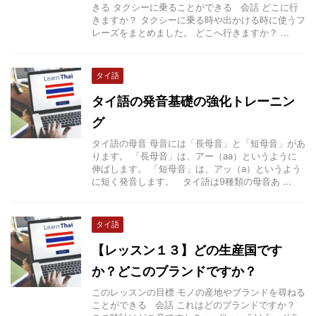
きる タクシーに乗ることができる 会話 どこに行
きますか？ タクシーに乗る時や出かける時に使うフ
レーズをまとめました。 どこへ行きますか？ ...
タイ語
タイ語の発音基礎の強化トレーニン
グ
タイ語の母音 母音には「長母音」と「短母音」があ
ります。 「長母音」は、アー（aa）というように
伸ばします。 「短母音」は、アッ（a）というよう
に短く発音します。 タイ語は9種類の母音あ ...
タイ語
【レッスン１３】どの生産国です
か？どこのブランドですか？
このレッスンの目標 モノの産地やブランドを尋ねる
ことができる 会話 これはどのブランドですか？