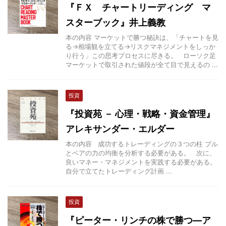
『ＦＸ チャートリーディング マ
スターブック』井上義教
本の内容 マーケットで勝つ秘訣は、「チャートを見
る→相場観を立てる→リスクマネジメントをしっか
り行う」この思考プロセスに尽きる。 ローソク足
マーケットで取引された値段が全て目で見えるの ...
投資
『投資苑 － 心理・戦略・資金管理』
アレキサンダー・エルダー
本の内容 成功するトレーディングの３つの柱 ブル
とベアの力の均衡を分析する必要がある。 次に、
良いマネー・マネジメントを実践する必要がある。
自分で立てたトレーディング計画 ...
投資
『ピーター・リンチの株で勝つ―ア