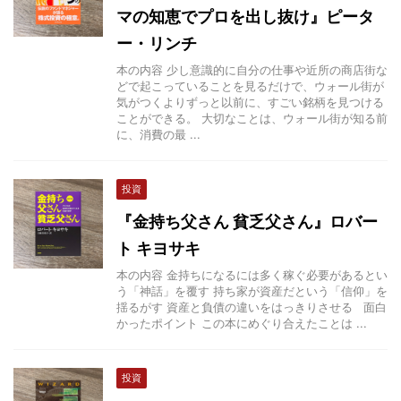
マの知恵でプロを出し抜け』ピータ
ー・リンチ
本の内容 少し意識的に自分の仕事や近所の商店街な
どで起こっていることを見るだけで、ウォール街が
気がつくよりずっと以前に、すごい銘柄を見つける
ことができる。 大切なことは、ウォール街が知る前
に、消費の最 ...
投資
『金持ち父さん 貧乏父さん』ロバー
ト キヨサキ
本の内容 金持ちになるには多く稼ぐ必要があるとい
う「神話」を覆す 持ち家が資産だという「信仰」を
揺るがす 資産と負債の違いをはっきりさせる 面白
かったポイント この本にめぐり合えたことは ...
投資