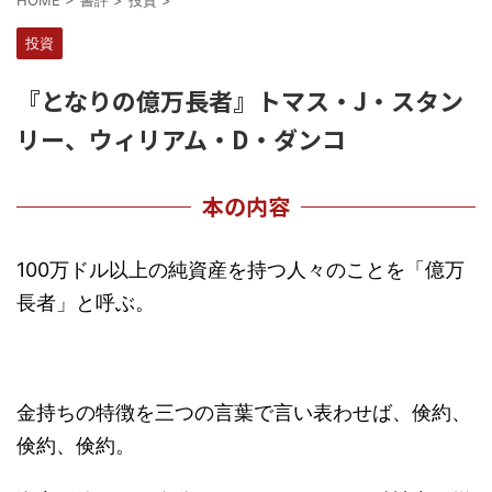
HOME
>
書評
>
投資
>
投資
『となりの億万長者』トマス・J・スタン
リー、ウィリアム・D・ダンコ
本の内容
100万ドル以上の純資産を持つ人々のことを「億万
長者」と呼ぶ。
金持ちの特徴を三つの言葉で言い表わせば、倹約、
倹約、倹約。