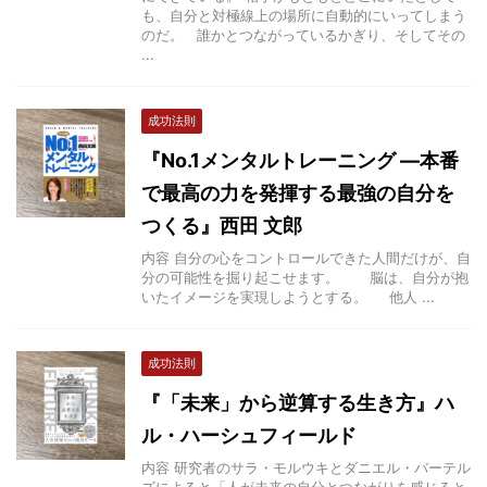
も、自分と対極線上の場所に自動的にいってしまう
のだ。 誰かとつながっているかぎり、そしてその
...
成功法則
『No.1メンタルトレーニング ―本番
で最高の力を発揮する最強の自分を
つくる』西田 文郎
内容 自分の心をコントロールできた人間だけが、自
分の可能性を掘り起こせます。 脳は、自分が抱
いたイメージを実現しようとする。 他人 ...
成功法則
『「未来」から逆算する生き方』ハ
ル・ハーシュフィールド
内容 研究者のサラ・モルウキとダニエル・バーテル
ズによると「人が未来の自分とつながりを感じると