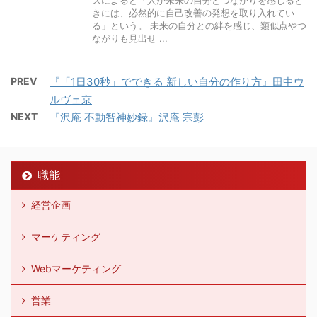
きには、必然的に自己改善の発想を取り入れてい
る」という。 未来の自分との絆を感じ、類似点やつ
ながりも見出せ ...
PREV
『「1日30秒」でできる 新しい自分の作り方』田中ウ
ルヴェ京
NEXT
『沢庵 不動智神妙録』沢庵 宗彭
職能
経営企画
マーケティング
Webマーケティング
営業