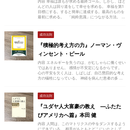
内容 幸福は誰もが求める最終ゴール。しかし、ほと
んどの人は回り道をして幸せを求める。 幸福を第1
目標にする。すると簡単に達成する。最高のものを
最初に求める。 「純粋意識」につながる方法。 ...
成功法則
『積極的考え方の力』ノーマン・ヴ
ィンセント・ピール
内容 エネルギーを失うのは、がむしゃらに働くせい
ではありません。 感情が不安定になるからです。
心の平安を欠く人は、しばしば、自己懲罰的な考え
方の犠牲になっている。 神経を病んだ患者の多 ...
成功法則
『ユダヤ人大富豪の教え ―ふたた
びアメリカへ篇』本田 健
内容 人間は、このマトリクスの中をダンスするよう
にできている。 相手がもともとどこにいたとして