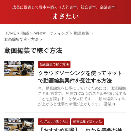
成長に投資して資本を築く（人的資本、社会資本、金融資本）
まさたい
HOME
>
職能
>
Webマーケティング
>
動画編集
>
動画編集で稼ぐ方法
>
動画編集で稼ぐ方法
動画編集で稼ぐ方法
クラウドソーシングを使ってネット
で動画編集案件を受注する方法
今、動画編集を仕事にしていくためには、 動画編集
スキル 営業力、発信力 の2つのスキルを掛け算する
ことを意識することが大切です。 動画編集スキル
が上がると仕事の単価が上がります。 営業力 ...
YouTubeで稼ぐ方法
動画編集で稼ぐ方法
【おすすめ副業】これから需要が伸