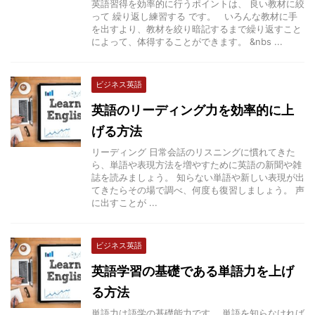
英語習得を効率的に行うポイントは、 良い教材に絞
って 繰り返し練習する です。 いろんな教材に手
を出すより、教材を絞り暗記するまで繰り返すこと
によって、体得することができます。 &nbs ...
ビジネス英語
英語のリーディング力を効率的に上
げる方法
リーディング 日常会話のリスニングに慣れてきた
ら、単語や表現方法を増やすために英語の新聞や雑
誌を読みましょう。 知らない単語や新しい表現が出
てきたらその場で調べ、何度も復習しましょう。 声
に出すことが ...
ビジネス英語
英語学習の基礎である単語力を上げ
る方法
単語力は語学の基礎能力です。 単語を知らなければ