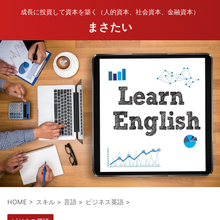
成長に投資して資本を築く（人的資本、社会資本、金融資本）
まさたい
HOME
>
スキル
>
言語
>
ビジネス英語
>