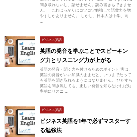
聞き取れないし、話せません。読み書きもできませ
ん。 こればっかりはコツコツ勉強して語彙力を増
やすしかありません。 しかし、日本人は中学、高
...
ビジネス英語
英語の発音を学ぶことでスピーキン
グ力とリスニング力が上がる
英語の発音・聞く力を付けるためのポイント 実は、
英語の発音がいい加減のままだと、いつまでたって
も英語を聞き取れるようにはなりません。 ひたすら
英語を聞き流しても、正しい発音を知らなければ効
率的にリスニ ...
ビジネス英語
ビジネス英語を1年で必ずマスターす
る勉強法