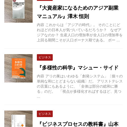
『大資産家になるためのアジア副業
マニュアル』澤木 恒則
内容 これからは「アジアの時代」。 そのことにど
れほどの日本人が気づいているだろうか？ なぜア
ジアなのか？ 生産人口の増加率が全人口の増加率を
上回る期間こそが人口ボーナス期である。 ボー ...
ビジネス
『多様性の科学』マシュー・サイド
内容 アリの巣はいわゆる「創発システム」〔個々の
単純な和にとどまらない組織〕だ。 アリストテレス
の言葉にもあるように、「全体は部分の総和に勝
る」のだ。 「視点が多様化すればするほど、見つ
...
ビジネス
『ビジネスプロセスの教科書』山本