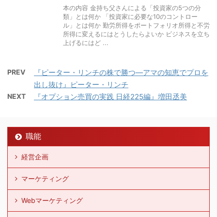
本の内容 金持ち父さんによる「投資家の5つの分
類」とは何か 「投資家に必要な10のコントロー
ル」とは何か 勤労所得をポートフォリオ所得と不労
所得に変えるにはとうしたらよいか ビジネスを立ち
上げるにはど ...
PREV
『ピーター・リンチの株で勝つ―アマの知恵でプロを
出し抜け』ピーター・リンチ
NEXT
『オプション売買の実践 日経225編』増田丞美
職能
経営企画
マーケティング
Webマーケティング