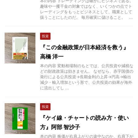
本の内容 トレーディングは確かにビジネスである。
趣味や一攫千金の対象ではなく、いくつかの点でト
レーディングをもっとビジネスとして、職業として
扱うことにしたのだ。 毎月確実に儲けること。 ...
投資
『この金融政策が日本経済を救う』
高橋 洋一
本の内容 変動相場制のもとでは、公共投資や減税な
どの財政政策は効きません。 なぜなら、赤字国債の
発行による公共投資→長期金利の上昇→円高→輸出
減少・輸入増加という形で、公共投資の効果が海外
に流出してし ...
投資
『ケイ線・チャートの読み方・使い
方』阿部 智沙子
本の内容 株価が右肩上がりの途中なのか、右肩下が