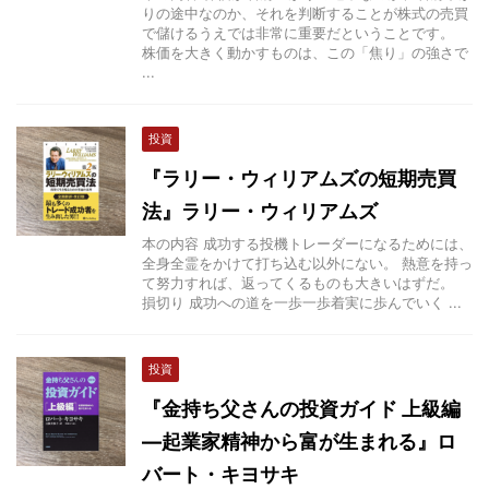
りの途中なのか、それを判断することが株式の売買
で儲けるうえでは非常に重要だということです。
株価を大きく動かすものは、この「焦り」の強さで
...
投資
『ラリー・ウィリアムズの短期売買
法』ラリー・ウィリアムズ
本の内容 成功する投機トレーダーになるためには、
全身全霊をかけて打ち込む以外にない。 熱意を持っ
て努力すれば、返ってくるものも大きいはずだ。
損切り 成功への道を一歩一歩着実に歩んでいく ...
投資
『金持ち父さんの投資ガイド 上級編
―起業家精神から富が生まれる』ロ
バート・キヨサキ