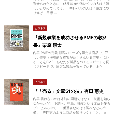
課せられたときに、成果志向が低レベルの人は「難
しいとやめてしまう」、中レベルの人は「絶対にや
り遂げ、目標 ...
ビジネス
『新規事業を成功させるPMFの教科
書』栗原 康太
内容 PMFの定義 顧客のニーズを満たす商品で、正
しい市場（潜在的な顧客がたくさんいる市場）にい
ることをPMF あなたが製品をつくるスピードと同
じスピードで、顧客は製品を買っている、また ...
ビジネス
『「売る」文章51の技』有田 憲史
内容 書けないのは才能の問題ではなく、技術を知ら
なかっただけ 下調べ、執筆、推敲という文章を作る
プロセスの中で、一番重要なのは下調べなどの準
備。 専門家のように商品を知りつくすこと。 ま