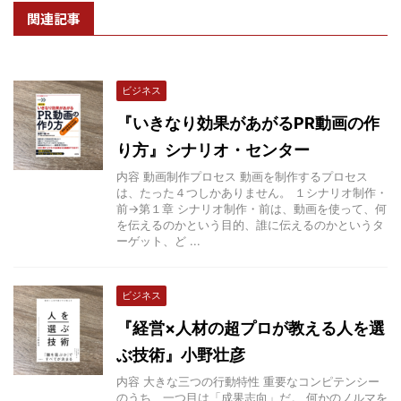
関連記事
ビジネス
『いきなり効果があがるPR動画の作
り方』シナリオ・センター
内容 動画制作プロセス 動画を制作するプロセス
は、たった４つしかありません。 １シナリオ制作・
前→第１章 シナリオ制作・前は、動画を使って、何
を伝えるのかという目的、誰に伝えるのかというタ
ーゲット、ど ...
ビジネス
『経営×人材の超プロが教える人を選
ぶ技術』小野壮彦
内容 大きな三つの行動特性 重要なコンピテンシー
のうち、一つ目は「成果志向」だ。 何かのノルマを